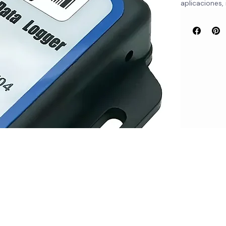
abarca desde 
aplicaciones,
Es perfecto p
asegurando q
parámetros 