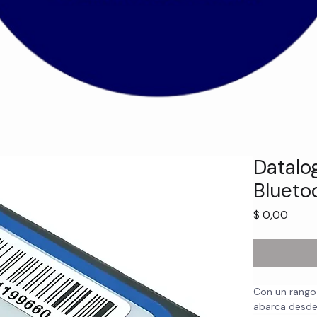
Datalo
Blueto
Preci
$ 0,00
Con un rango