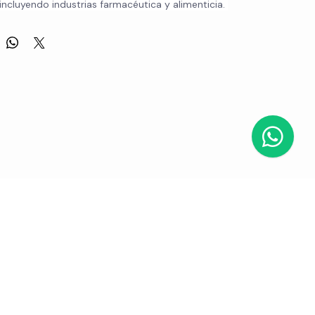
el 0% hasta el 100%, este dispositivo se adapta a diversas 
 incluyendo industrias farmacéutica y alimenticia. 
ara profesionales que necesitan un monitoreo efectivo y remoto, 
ue las condiciones ambientales se mantengan dentro de los 
deseados.