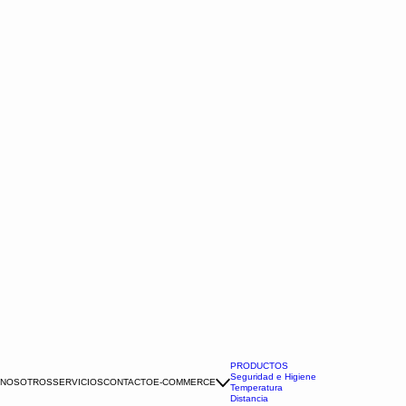
PRODUCTOS
Seguridad e Higiene
NOSOTROS
SERVICIOS
CONTACTO
E-COMMERCE
Temperatura